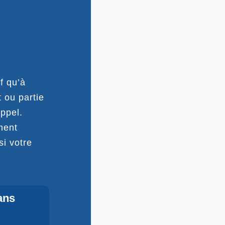
f qu’à
 ou partie
ppel.
ment
si votre
ans