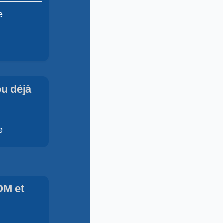
e
u déjà
e
OM et