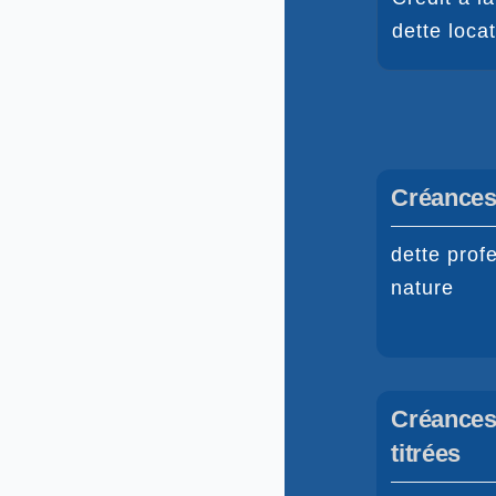
dette loca
Créances
dette prof
nature
Créances 
titrées