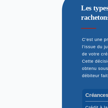
Les type
racheton
C’est une pr
l’issue du j
de votre cré
Cette décis
obtenu sous 
débiteur fai
Créances 
Crédit à l