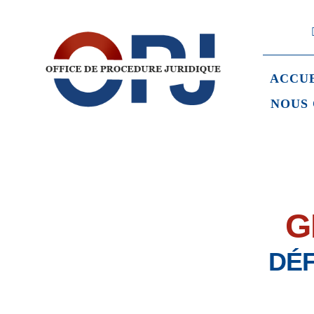
Skip
to
content
ACCU
NOUS
G
DÉF